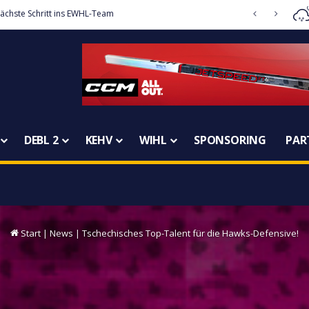
 durch – Annika Zechner auch 2026/27 dabei
DEBL 2
KEHV
WIHL
SPONSORING
PAR
Start
|
News
|
Tschechisches Top-Talent für die Hawks-Defensive!