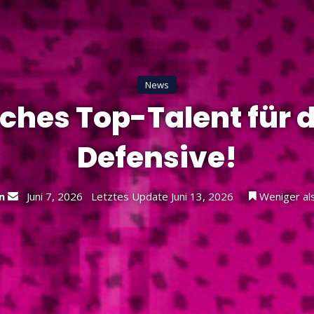
News
ches Top-Talent für 
Defensive!
Sende
n
Juni 7, 2026
Letztes Update Juni 13, 2026
Weniger als
uns
eine
E-
Mail