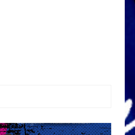
Kämpferherz Elisa Brunner
bleibt eine Lady Hawk!
Wir bauen das Social-Media-
Team der Zukunft.
Meine Stadt. Mein Team. Deine
Unterstützung
Verlässlichkeit, Übersicht und
Teamgeist – Nadine bleibt!