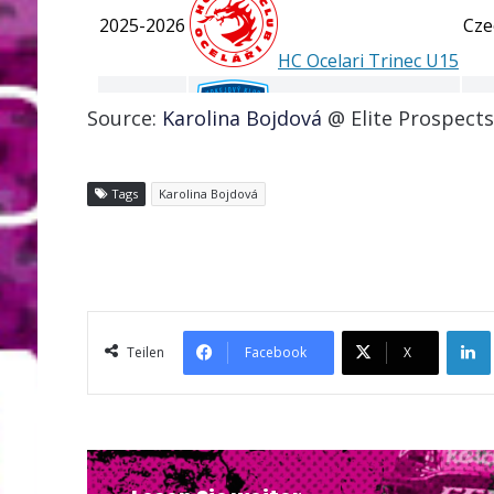
Source:
Karolina Bojdová
@ Elite Prospects
Tags
Karolina Bojdová
Teilen
Facebook
X