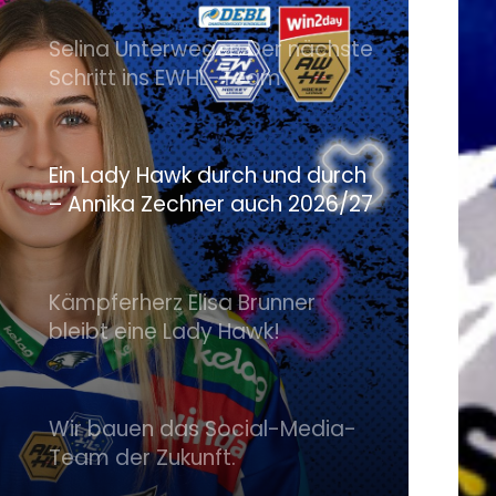
Selina Unterweger: Der nächste
Schritt ins EWHL-Team
Ein Lady Hawk durch und durch
– Annika Zechner auch 2026/27
dabei
Kämpferherz Elisa Brunner
bleibt eine Lady Hawk!
Wir bauen das Social-Media-
Team der Zukunft.