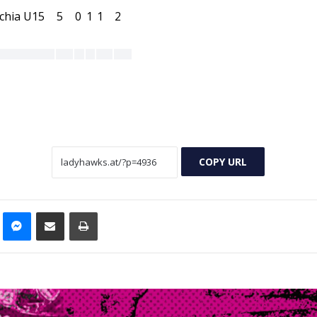
COPY URL
LinkedIn
Messenger
Teilen via Mail
Drucken