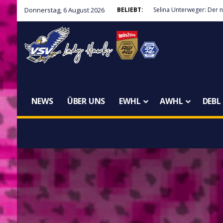
Donnerstag, 6 August 2026
BELIEBT:
Ein Lady Hawk durch und
NEWS
ÜBER UNS
EWHL
AWHL
DEBL