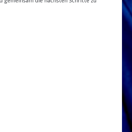
nd gemeinsam die nächsten Schritte zu
Meine Stadt. Mein Team. Deine
Unterstützung
Verlässlichkeit, Übersicht und
Teamgeist – Nadine bleibt!
Selina Unterweger: Der nächste
Schritt ins EWHL-Team
Ein Lady Hawk durch und durch
– Annika Zechner auch 2026/27
dabei