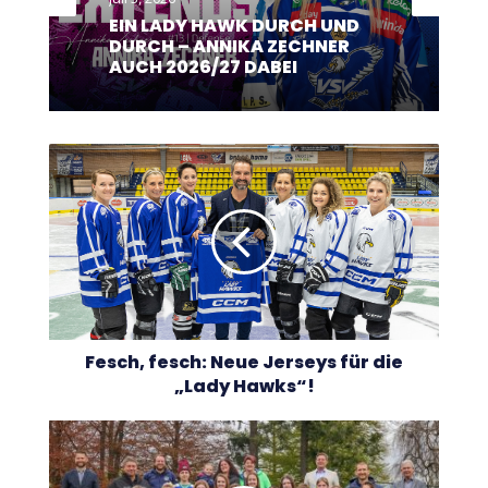
EIN LADY HAWK DURCH UND
DURCH – ANNIKA ZECHNER
AUCH 2026/27 DABEI
Fesch,
fesch:
Neue
Jerseys
für
die
„Lady
Hawks“!
Fesch, fesch: Neue Jerseys für die
„Lady Hawks“!
Eintrag
ins
Sportbuch