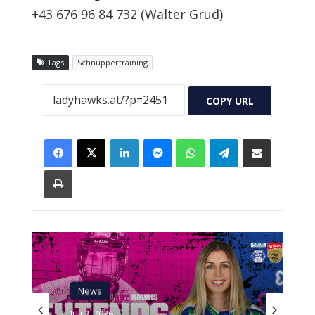
+43 676 96 84 732 (Walter Grud)
Tags
Schnuppertraining
COPY URL
LinkedIn
Messenger
WhatsApp
Telegram
Teilen via Mail
Drucken
News
Juli 3, 2026