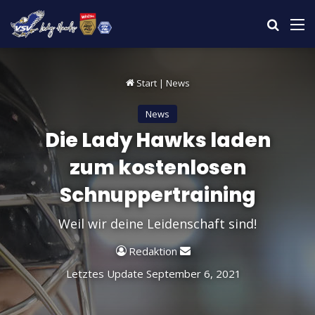
suchen 
M
Start
|
News
News
Die Lady Hawks laden
zum kostenlosen
Schnuppertraining
Weil wir deine Leidenschaft sind!
Sende
Redaktion
uns
Letztes Update September 6, 2021
eine
E-